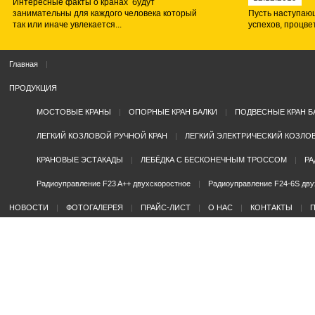
Интересные факты о кранах будут
занимательны для каждого человека который
Пусть наступающ
так или иначе увлекается...
успехов, процвет
Главная
ПРОДУКЦИЯ
МОСТОВЫЕ КРАНЫ
ОПОРНЫЕ КРАН БАЛКИ
ПОДВЕСНЫЕ КРАН Б
ЛЕГКИЙ КОЗЛОВОЙ РУЧНОЙ КРАН
ЛЕГКИЙ ЭЛЕКТРИЧЕСКИЙ КОЗЛО
КРАНОВЫЕ ЭСТАКАДЫ
ЛЕБЁДКА С БЕСКОНЕЧНЫМ ТРОССОМ
РА
Радиоуправление F23 A++ двухскоростное
Радиоуправление F24-6S дву
НОВОСТИ
ФОТОГАЛЕРЕЯ
ПРАЙС-ЛИСТ
О НАС
КОНТАКТЫ
П